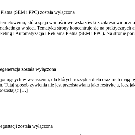
Płatna (SEM i PPC)
została wyłączona
ernetowemu, która spaja wartościowe wskazówki z zakresu widoczności
arketingu w sieci. Tematyka strony koncentruje się na praktycznych
eting i Automatyzacja i Reklama Płatna (SEM i PPC). Na stronie por
Regeneracja
została wyłączona
kcjonujących w wyciszeniu, dla których rozsądna dieta oraz ruch mają 
Tutaj sposób żywienia nie jest przedstawiana jako restrykcja, lecz jak
 pozostając […]
egustacji
została wyłączona