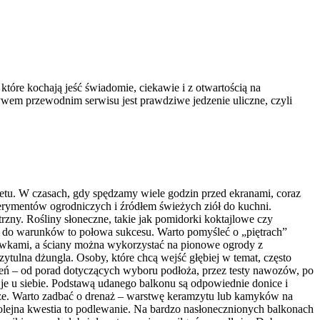
 które kochają jeść świadomie, ciekawie i z otwartością na
ywem przewodnim serwisu jest prawdziwe jedzenie uliczne, czyli
etu. W czasach, gdy spędzamy wiele godzin przed ekranami, coraz
erymentów ogrodniczych i źródłem świeżych ziół do kuchni.
trzny. Rośliny słoneczne, takie jak pomidorki koktajlowe czy
ów do warunków to połowa sukcesu. Warto pomyśleć o „piętrach”
rzewkami, a ściany można wykorzystać na pionowe ogrody z
ytulna dżungla. Osoby, które chcą wejść głębiej w temat, często
ń – od porad dotyczących wyboru podłoża, przez testy nawozów, po
 je u siebie. Podstawą udanego balkonu są odpowiednie donice i
ięższe. Warto zadbać o drenaż – warstwę keramzytu lub kamyków na
olejna kwestia to podlewanie. Na bardzo nasłonecznionych balkonach