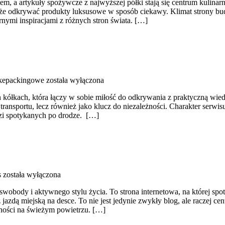
usem, a artykuły spożywcze z najwyższej półki stają się centrum kulin
może odkrywać produkty luksusowe w sposób ciekawy. Klimat strony bu
nymi inspiracjami z różnych stron świata. […]
ikepackingowe
została wyłączona
kach, która łączy w sobie miłość do odkrywania z praktyczną wiedzą.
 transportu, lecz również jako klucz do niezależności. Charakter serw
udzi spotykanych po drodze. […]
s
została wyłączona
 swobody i aktywnego stylu życia. To strona internetowa, na której spo
zdą miejską na desce. To nie jest jedynie zwykły blog, ale raczej cen
ności na świeżym powietrzu. […]