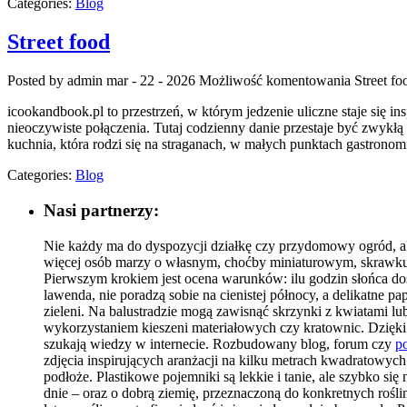
Categories:
Blog
Street food
Posted by admin
mar - 22 - 2026
Możliwość komentowania
Street fo
icookandbook.pl to przestrzeń, w którym jedzenie uliczne staje się in
nieoczywiste połączenia. Tutaj codzienny danie przestaje być zwykł
kuchnia, która rodzi się na straganach, w małych punktach gastronom
Categories:
Blog
Nasi partnerzy:
Nie każdy ma do dyspozycji działkę czy przydomowy ogród, al
więcej osób marzy o własnym, choćby miniaturowym, skrawku 
Pierwszym krokiem jest ocena warunków: ilu godzin słońca dosta
lawenda, nie poradzą sobie na cienistej północy, a delikatne
zieleni. Na balustradzie mogą zawisnąć skrzynki z kwiatami l
wykorzystaniem kieszeni materiałowych czy kratownic. Dzięki t
szukają wiedzy w internecie. Rozbudowany blog, forum czy
po
zdjęcia inspirujących aranżacji na kilku metrach kwadratowyc
podłoże. Plastikowe pojemniki są lekkie i tanie, ale szybko s
dnie – oraz o dobrą ziemię, przeznaczoną do konkretnych roś