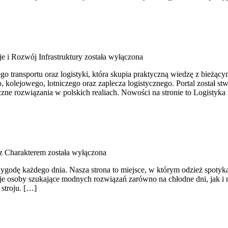
je i Rozwój Infrastruktury
została wyłączona
o transportu oraz logistyki, która skupia praktyczną wiedzę z bieżą
, kolejowego, lotniczego oraz zaplecza logistycznego. Portal został s
zne rozwiązania w polskich realiach. Nowości na stronie to Logistyk
 z Charakterem
została wyłączona
ygodę każdego dnia. Nasza strona to miejsce, w którym odzież spotyka
je osoby szukające modnych rozwiązań zarówno na chłodne dni, jak i na
stroju. […]