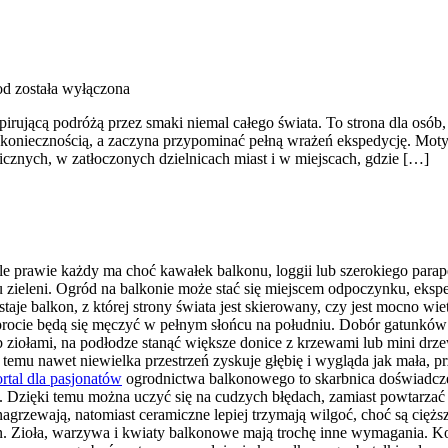
od
została wyłączona
spirującą podróżą przez smaki niemal całego świata. To strona dla osób,
ą koniecznością, a zaczyna przypominać pełną wrażeń ekspedycję. Mot
icznych, w zatłoczonych dzielnicach miast i w miejscach, gdzie […]
e prawie każdy ma choć kawałek balkonu, loggii lub szerokiego parap
zieleni. Ogród na balkonie może stać się miejscem odpoczynku, eksp
je balkon, z której strony świata jest skierowany, czy jest mocno wie
 paprocie będą się męczyć w pełnym słońcu na południu. Dobór gatunk
ub ziołami, na podłodze stanąć większe donice z krzewami lub mini d
emu nawet niewielka przestrzeń zyskuje głębię i wygląda jak mała, prz
rtal dla pasjonatów
ogrodnictwa balkonowego to skarbnica doświadcze
h. Dzięki temu można uczyć się na cudzych błędach, zamiast powtarzać
ię nagrzewają, natomiast ceramiczne lepiej trzymają wilgoć, choć są c
lin. Zioła, warzywa i kwiaty balkonowe mają trochę inne wymagania. K