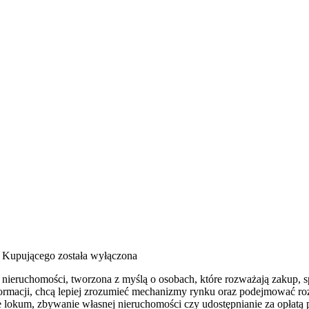
k Kupującego
została wyłączona
ieruchomości, tworzona z myślą o osobach, które rozważają zakup, sp
formacji, chcą lepiej zrozumieć mechanizmy rynku oraz podejmować roz
lokum, zbywanie własnej nieruchomości czy udostępnianie za opłatą p