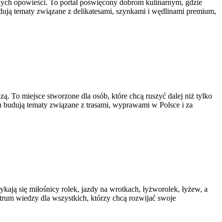
arnych opowieści. To portal poświęcony dobrom kulinarnym, gdzie
dują tematy związane z delikatesami, szynkami i wędlinami premium,
 To miejsce stworzone dla osób, które chcą ruszyć dalej niż tylko
isu budują tematy związane z trasami, wyprawami w Polsce i za
tykają się miłośnicy rolek, jazdy na wrotkach, łyżworolek, łyżew, a
trum wiedzy dla wszystkich, którzy chcą rozwijać swoje