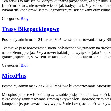
Ten serwis to miejsce, w którym kulinarna jakość spotyka się z luks
jakość ma znaczenie równie wielkie jak tradycja, a każdy koneser 
rybami dla koneserów, serami, egzotycznymi składnikami oraz kulinar
Categories:
Blog
Trasy Bikepackingowe
Posted by admin
mar - 24 - 2026
Możliwość komentowania
Trasy B
TeamBike.pl to nowoczesna strona poświęcona wyprawom na dwóch kół
na codzienną przejażdżkę, a rower traktują nie wyłącznie jako środek
granicą, sprzętem, serwisem, testami, poradnikami oraz historiami l
Categories:
Blog
MicoPlus
Posted by admin
mar - 23 - 2026
Możliwość komentowania
MicoPlu
Micoplus.pl to serwis, które łączy w sobie pasję do ruchu, szybkości,
także osoby zainteresowane zimową aktywnością, snowboardem oraz ja
kompetencje, poznawać nowy wyposażenie i czerpać radość z aktyw