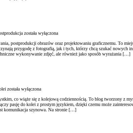
ostprodukcja
została wyłączona
nia, postprodukcji obrazów oraz projektowaniu graficznemu. To miejsc
ają przygodę z fotografią, jak i tych, którzy chcą szukać nowych inspir
echniczne wykonywanie zdjęć, ale również jako sposób wyrażania […]
olei
została wyłączona
tkim, co wiąże się z kolejową codziennością. To blog tworzony z myślą
łączy pasję do kolei z prostym językiem, dzięki czemu może zainteres
st komunikacja szynowa. Na stronie […]