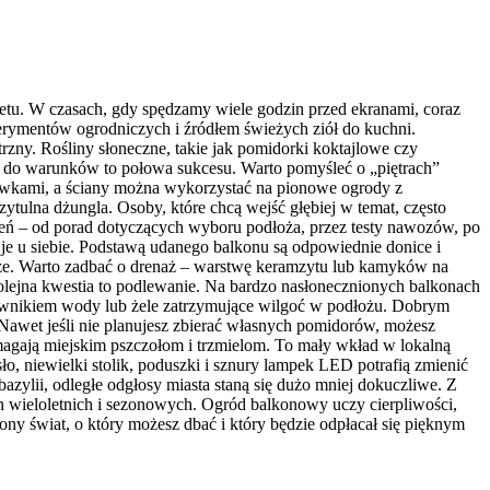
etu. W czasach, gdy spędzamy wiele godzin przed ekranami, coraz
erymentów ogrodniczych i źródłem świeżych ziół do kuchni.
trzny. Rośliny słoneczne, takie jak pomidorki koktajlowe czy
ów do warunków to połowa sukcesu. Warto pomyśleć o „piętrach”
rzewkami, a ściany można wykorzystać na pionowe ogrody z
ytulna dżungla. Osoby, które chcą wejść głębiej w temat, często
ń – od porad dotyczących wyboru podłoża, przez testy nawozów, po
 je u siebie. Podstawą udanego balkonu są odpowiednie donice i
ięższe. Warto zadbać o drenaż – warstwę keramzytu lub kamyków na
olejna kwestia to podlewanie. Na bardzo nasłonecznionych balkonach
zownikiem wody lub żele zatrzymujące wilgoć w podłożu. Dobrym
. Nawet jeśli nie planujesz zbierać własnych pomidorów, możesz
pomagają miejskim pszczołom i trzmielom. To mały wkład w lokalną
o, niewielki stolik, poduszki i sznury lampek LED potrafią zmienić
azylii, odległe odgłosy miasta staną się dużo mniej dokuczliwe. Z
 wieloletnich i sezonowych. Ogród balkonowy uczy cierpliwości,
lony świat, o który możesz dbać i który będzie odpłacał się pięknym