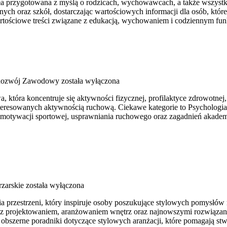
stała przygotowana z myślą o rodzicach, wychowawcach, a także wszys
ych oraz szkół, dostarczając wartościowych informacji dla osób, któ
artościowe treści związane z edukacją, wychowaniem i codziennym fu
 Rozwój Zawodowy
została wyłączona
tóra koncentruje się aktywności fizycznej, profilaktyce zdrowotnej, fiz
teresowanych aktywnością ruchową. Ciekawe kategorie to Psychologia 
tywacji sportowej, usprawniania ruchowego oraz zagadnień akademic
rzarskie
została wyłączona
przestrzeni, który inspiruje osoby poszukujące stylowych pomysłów na
mi z projektowaniem, aranżowaniem wnętrz oraz najnowszymi rozwiązan
 obszerne poradniki dotyczące stylowych aranżacji, które pomagają st