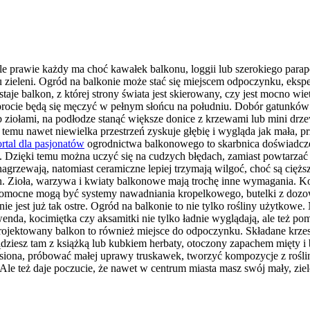
e prawie każdy ma choć kawałek balkonu, loggii lub szerokiego parap
zieleni. Ogród na balkonie może stać się miejscem odpoczynku, eksp
je balkon, z której strony świata jest skierowany, czy jest mocno wie
 paprocie będą się męczyć w pełnym słońcu na południu. Dobór gatunk
ub ziołami, na podłodze stanąć większe donice z krzewami lub mini d
emu nawet niewielka przestrzeń zyskuje głębię i wygląda jak mała, prz
rtal dla pasjonatów
ogrodnictwa balkonowego to skarbnica doświadcze
h. Dzięki temu można uczyć się na cudzych błędach, zamiast powtarzać
ię nagrzewają, natomiast ceramiczne lepiej trzymają wilgoć, choć są c
lin. Zioła, warzywa i kwiaty balkonowe mają trochę inne wymagania. K
. Pomocne mogą być systemy nawadniania kropelkowego, butelki z do
ie jest już tak ostre. Ogród na balkonie to nie tylko rośliny użytkowe
wenda, kocimiętka czy aksamitki nie tylko ładnie wyglądają, ale też 
rojektowany balkon to również miejsce do odpoczynku. Składane krzesł
dziesz tam z książką lub kubkiem herbaty, otoczony zapachem mięty i b
ona, próbować małej uprawy truskawek, tworzyć kompozycje z roślin
e. Ale też daje poczucie, że nawet w centrum miasta masz swój mały, zie