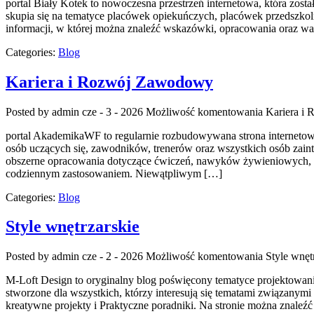
portal Biały Kotek to nowoczesna przestrzeń internetowa, która zo
skupia się na tematyce placówek opiekuńczych, placówek przedszkoln
informacji, w której można znaleźć wskazówki, opracowania oraz w
Categories:
Blog
Kariera i Rozwój Zawodowy
Posted by admin
cze - 3 - 2026
Możliwość komentowania
Kariera i
portal AkademikaWF to regularnie rozbudowywana strona internetowa, k
osób uczących się, zawodników, trenerów oraz wszystkich osób zain
obszerne opracowania dotyczące ćwiczeń, nawyków żywieniowych, mo
codziennym zastosowaniem. Niewątpliwym […]
Categories:
Blog
Style wnętrzarskie
Posted by admin
cze - 2 - 2026
Możliwość komentowania
Style wnęt
M-Loft Design to oryginalny blog poświęcony tematyce projektowania 
stworzone dla wszystkich, którzy interesują się tematami związany
kreatywne projekty i Praktyczne poradniki. Na stronie można znaleźć