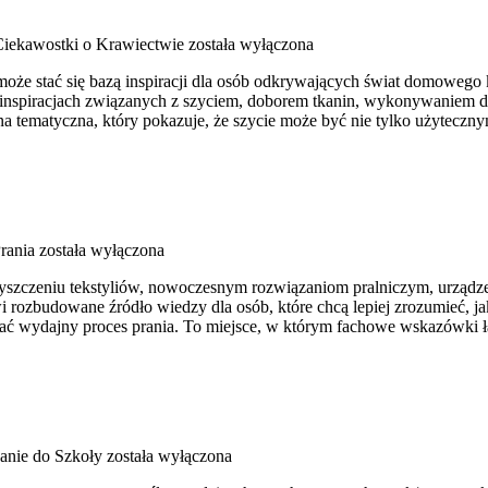
 Ciekawostki o Krawiectwie
została wyłączona
może stać się bazą inspiracji dla osób odkrywających świat domowego 
 inspiracjach związanych z szyciem, doborem tkanin, wykonywaniem d
a tematyczna, który pokazuje, że szycie może być nie tylko użyteczn
rania
została wyłączona
zyszczeniu tekstyliów, nowoczesnym rozwiązaniom pralniczym, urząd
ozbudowane źródło wiedzy dla osób, które chcą lepiej zrozumieć, jak 
ać wydajny proces prania. To miejsce, w którym fachowe wskazówki łąc
anie do Szkoły
została wyłączona