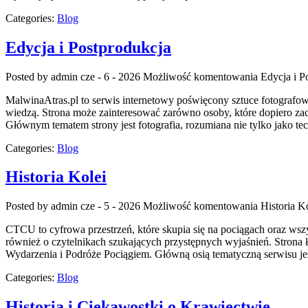
Categories:
Blog
Edycja i Postprodukcja
Posted by admin
cze - 6 - 2026
Możliwość komentowania
Edycja i P
MalwinaAtras.pl to serwis internetowy poświęcony sztuce fotografowa
wiedzą. Strona może zainteresować zarówno osoby, które dopiero zaczyn
Głównym tematem strony jest fotografia, rozumiana nie tylko jako t
Categories:
Blog
Historia Kolei
Posted by admin
cze - 5 - 2026
Możliwość komentowania
Historia K
CTCU to cyfrowa przestrzeń, które skupia się na pociągach oraz wszys
również o czytelnikach szukających przystępnych wyjaśnień. Strona 
Wydarzenia i Podróże Pociągiem. Główną osią tematyczną serwisu je
Categories:
Blog
Historia i Ciekawostki o Krawiectwie