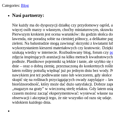
Categories:
Blog
Nasi partnerzy:
Nie każdy ma do dyspozycji działkę czy przydomowy ogród, al
więcej osób marzy o własnym, choćby miniaturowym, skrawku 
Pierwszym krokiem jest ocena warunków: ilu godzin słońca dosta
lawenda, nie poradzą sobie na cienistej północy, a delikatne
zieleni. Na balustradzie mogą zawisnąć skrzynki z kwiatami l
wykorzystaniem kieszeni materiałowych czy kratownic. Dzięki t
szukają wiedzy w internecie. Rozbudowany blog, forum czy
po
zdjęcia inspirujących aranżacji na kilku metrach kwadratowyc
podłoże. Plastikowe pojemniki są lekkie i tanie, ale szybko s
dnie – oraz o dobrą ziemię, przeznaczoną do konkretnych roś
latem rośliny potrafią więdnąć już po jednym dniu bez wody
nawykiem jest też podlewanie rano lub wieczorem, gdy słońce n
skupić się na roślinach przyciągających owady zapylające – la
bioróżnorodność, który może dać dużo satysfakcji. Dobrze zap
„magazyn na graty” w wieczorną strefę relaksu. Gdy latem usią
czasem możesz zacząć eksperymentować: wysiewać własne nasi
obserwacji i akceptacji tego, że nie wszystko od razu się udaj
widokiem każdego dnia.