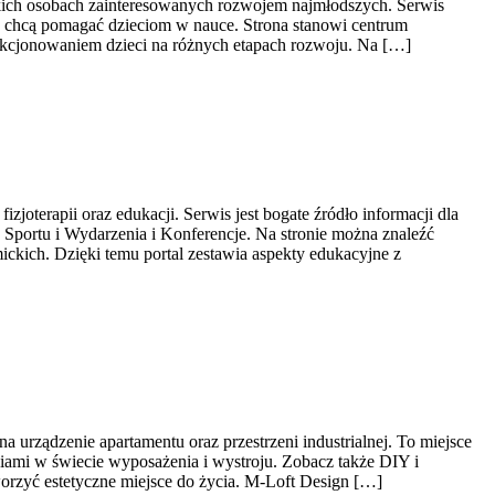
tkich osobach zainteresowanych rozwojem najmłodszych. Serwis
re chcą pomagać dzieciom w nauce. Strona stanowi centrum
nkcjonowaniem dzieci na różnych etapach rozwoju. Na […]
joterapii oraz edukacji. Serwis jest bogate źródło informacji dla
Sportu i Wydarzenia i Konferencje. Na stronie można znaleźć
kich. Dzięki temu portal zestawia aspekty edukacyjne z
 urządzenie apartamentu oraz przestrzeni industrialnej. To miejsce
iami w świecie wyposażenia i wystroju. Zobacz także DIY i
worzyć estetyczne miejsce do życia. M-Loft Design […]