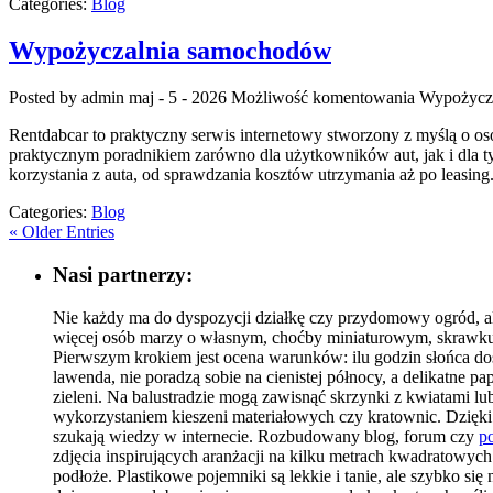
Categories:
Blog
Wypożyczalnia samochodów
Posted by admin
maj - 5 - 2026
Możliwość komentowania
Wypożycz
Rentdabcar to praktyczny serwis internetowy stworzony z myślą o os
praktycznym poradnikiem zarówno dla użytkowników aut, jak i dla t
korzystania z auta, od sprawdzania kosztów utrzymania aż po leasing
Categories:
Blog
« Older Entries
Nasi partnerzy:
Nie każdy ma do dyspozycji działkę czy przydomowy ogród, al
więcej osób marzy o własnym, choćby miniaturowym, skrawku 
Pierwszym krokiem jest ocena warunków: ilu godzin słońca dosta
lawenda, nie poradzą sobie na cienistej północy, a delikatne
zieleni. Na balustradzie mogą zawisnąć skrzynki z kwiatami l
wykorzystaniem kieszeni materiałowych czy kratownic. Dzięki t
szukają wiedzy w internecie. Rozbudowany blog, forum czy
po
zdjęcia inspirujących aranżacji na kilku metrach kwadratowyc
podłoże. Plastikowe pojemniki są lekkie i tanie, ale szybko s