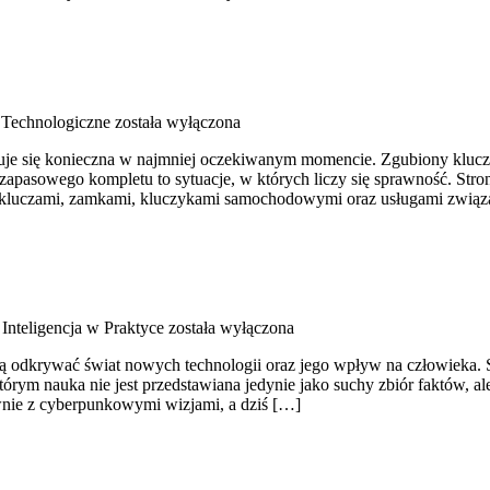
Technologiczne
została wyłączona
kazuje się konieczna w najmniej oczekiwanym momencie. Zgubiony kluc
apasowego kompletu to sytuacje, w których liczy się sprawność. Stron
ię kluczami, zamkami, kluczykami samochodowymi oraz usługami zwią
Inteligencja w Praktyce
została wyłączona
cą odkrywać świat nowych technologii oraz jego wpływ na człowieka. Str
 którym nauka nie jest przedstawiana jedynie jako suchy zbiór faktów, a
wnie z cyberpunkowymi wizjami, a dziś […]