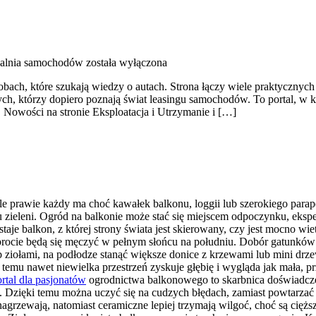
alnia samochodów
została wyłączona
obach, które szukają wiedzy o autach. Strona łączy wiele praktyczny
ych, którzy dopiero poznają świat leasingu samochodów. To portal, w
. Nowości na stronie Eksploatacja i Utrzymanie i […]
e prawie każdy ma choć kawałek balkonu, loggii lub szerokiego parap
zieleni. Ogród na balkonie może stać się miejscem odpoczynku, eksp
je balkon, z której strony świata jest skierowany, czy jest mocno wie
 paprocie będą się męczyć w pełnym słońcu na południu. Dobór gatunk
ub ziołami, na podłodze stanąć większe donice z krzewami lub mini d
emu nawet niewielka przestrzeń zyskuje głębię i wygląda jak mała, prz
rtal dla pasjonatów
ogrodnictwa balkonowego to skarbnica doświadcze
h. Dzięki temu można uczyć się na cudzych błędach, zamiast powtarzać
ię nagrzewają, natomiast ceramiczne lepiej trzymają wilgoć, choć są c