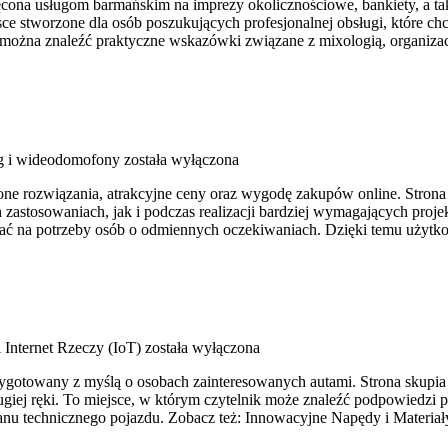
a usługom barmańskim na imprezy okolicznościowe, bankiety, a także 
jsce stworzone dla osób poszukujących profesjonalnej obsługi, które
 można znaleźć praktyczne wskazówki związane z mixologią, organiz
g i wideodomofony
została wyłączona
zone rozwiązania, atrakcyjne ceny oraz wygodę zakupów online. Stron
astosowaniach, jak i podczas realizacji bardziej wymagających proje
adać na potrzeby osób o odmiennych oczekiwaniach. Dzięki temu użyt
 Internet Rzeczy (IoT)
została wyłączona
zygotowany z myślą o osobach zainteresowanych autami. Strona skupia
iej ręki. To miejsce, w którym czytelnik może znaleźć podpowiedzi p
nu technicznego pojazdu. Zobacz też: Innowacyjne Napędy i Materiał