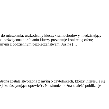
z do mieszkania, uszkodzony kluczyk samochodowy, niedziałający
a poświęcona dorabianiu kluczy prezentuje konkretną ofertę
zanymi z codziennym bezpieczeństwem. Już na […]
ona została stworzona z myślą o czytelnikach, którzy interesują się
le jako fascynująca opowieść. Na stronie można znaleźć publikacje