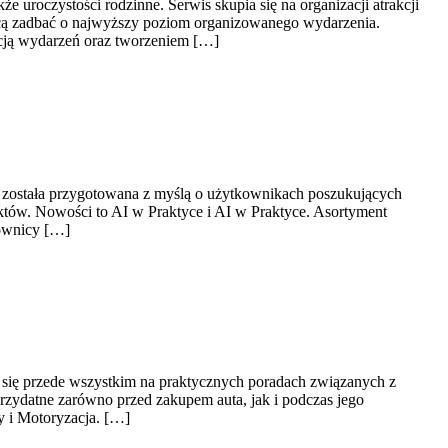
uroczystości rodzinne. Serwis skupia się na organizacji atrakcji
 chcą zadbać o najwyższy poziom organizowanego wydarzenia.
acją wydarzeń oraz tworzeniem […]
a została przygotowana z myślą o użytkownikach poszukujących
któw. Nowości to AI w Praktyce i AI w Praktyce. Asortyment
kownicy […]
 się przede wszystkim na praktycznych poradach związanych z
rzydatne zarówno przed zakupem auta, jak i podczas jego
y i Motoryzacja. […]