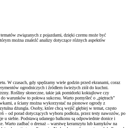
ch tematów związanych z pojazdami, dzięki czemu może być
 którym można znaleźć analizy dotyczące różnych aspektów
etu. W czasach, gdy spędzamy wiele godzin przed ekranami, coraz
erymentów ogrodniczych i źródłem świeżych ziół do kuchni.
trzny. Rośliny słoneczne, takie jak pomidorki koktajlowe czy
ów do warunków to połowa sukcesu. Warto pomyśleć o „piętrach”
rzewkami, a ściany można wykorzystać na pionowe ogrody z
ytulna dżungla. Osoby, które chcą wejść głębiej w temat, często
ń – od porad dotyczących wyboru podłoża, przez testy nawozów, po
 je u siebie. Podstawą udanego balkonu są odpowiednie donice i
ięższe. Warto zadbać o drenaż – warstwę keramzytu lub kamyków na