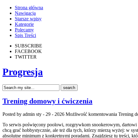
Strona główna
Nawigacja
Starsze wpisy
Kategorie
Polecamy
Spis Treści
SUBSCRIBE
FACEBOOK
TWITTER
Progresja
Trening domowy i ćwiczenia
Posted by admin
sty - 29 - 2026
Możliwość komentowania
Trening d
To serwis poświęcony poolowi, rozgrywkom snookerowym, dartowi oraz
chcą grać hobbystycznie, ale też dla tych, którzy mierzą wyżej: w sy
absolutne minimum z konkretnymi poradami. Znajdziesz tu treści, kt