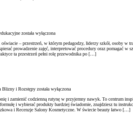
edukacyjne
została wyłączona
wiacie – przestrzeń, w którym pedagodzy, liderzy szkół, osoby w trak
wspierać prowadzenie zajęć, interpretować procedury oraz pomagać w 
aktyce ta przestrzeń pełni rolę przewodnika po […]
a Blizny i Rozstępy
została wyłączona
onię i zamienić codzienną rutynę w przyjemny nawyk. To centrum insp
eć formułę i wybierać produkty bardziej świadomie, znajdziesz tu instr
zczkowa i Recenzje Salony Kosmetyczne. W świecie beauty łatwo […]