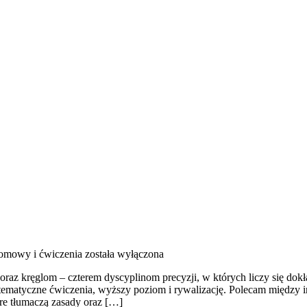
omowy i ćwiczenia
została wyłączona
 kręglom – czterem dyscyplinom precyzji, w których liczy się dokład
stematyczne ćwiczenia, wyższy poziom i rywalizację. Polecam między inn
óre tłumaczą zasady oraz […]