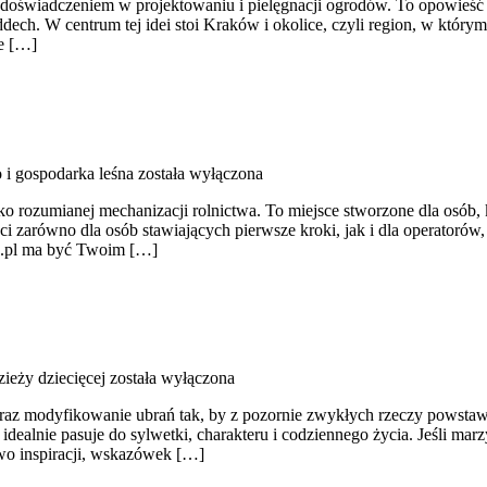
ię z doświadczeniem w projektowaniu i pielęgnacji ogrodów. To opowie
 oddech. W centrum tej idei stoi Kraków i okolice, czyli region, w kt
e […]
 i gospodarka leśna
została wyłączona
o rozumianej mechanizacji rolnictwa. To miejsce stworzone dla osób,
i zarówno dla osób stawiających pierwsze kroki, jak i dla operatorów, k
sus.pl ma być Twoim […]
zieży dziecięcej
została wyłączona
raz modyfikowanie ubrań tak, by z pozornie zwykłych rzeczy powstawały 
 idealnie pasuje do sylwetki, charakteru i codziennego życia. Jeśli ma
two inspiracji, wskazówek […]