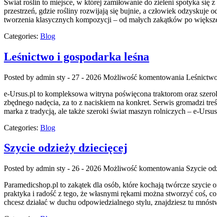
Świat roślin to miejsce, w której zamiłowanie do zieleni spotyka s
przestrzeń, gdzie rośliny rozwijają się bujnie, a człowiek odzyskuje
tworzenia klasycznych kompozycji – od małych zakątków po większ
Categories:
Blog
Leśnictwo i gospodarka leśna
Posted by admin
sty - 27 - 2026
Możliwość komentowania
Leśnictwo
e-Ursus.pl to kompleksowa witryna poświęcona traktorom oraz szerok
zbędnego nadęcia, za to z naciskiem na konkret. Serwis gromadzi treśc
marka z tradycją, ale także szeroki świat maszyn rolniczych – e-Ur
Categories:
Blog
Szycie odzieży dziecięcej
Posted by admin
sty - 26 - 2026
Możliwość komentowania
Szycie od
Paramedicshop.pl to zakątek dla osób, które kochają twórcze szycie o
praktyka i radość z tego, że własnymi rękami można stworzyć coś, co
chcesz działać w duchu odpowiedzialnego stylu, znajdziesz tu mnós