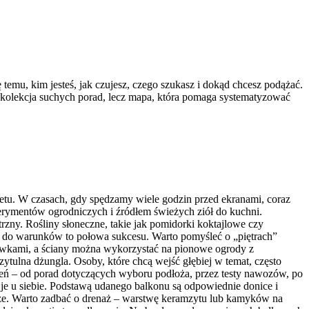
temu, kim jesteś, jak czujesz, czego szukasz i dokąd chcesz podążać.
na kolekcja suchych porad, lecz mapa, która pomaga systematyzować
etu. W czasach, gdy spędzamy wiele godzin przed ekranami, coraz
erymentów ogrodniczych i źródłem świeżych ziół do kuchni.
trzny. Rośliny słoneczne, takie jak pomidorki koktajlowe czy
ów do warunków to połowa sukcesu. Warto pomyśleć o „piętrach”
rzewkami, a ściany można wykorzystać na pionowe ogrody z
ytulna dżungla. Osoby, które chcą wejść głębiej w temat, często
ń – od porad dotyczących wyboru podłoża, przez testy nawozów, po
 je u siebie. Podstawą udanego balkonu są odpowiednie donice i
ięższe. Warto zadbać o drenaż – warstwę keramzytu lub kamyków na