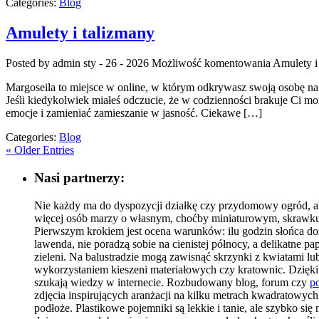
Categories:
Blog
Amulety i talizmany
Posted by admin
sty - 26 - 2026
Możliwość komentowania
Amulety i
Margoseila to miejsce w online, w którym odkrywasz swoją osobę na n
Jeśli kiedykolwiek miałeś odczucie, że w codzienności brakuje Ci mo
emocje i zamieniać zamieszanie w jasność. Ciekawe […]
Categories:
Blog
« Older Entries
Nasi partnerzy:
Nie każdy ma do dyspozycji działkę czy przydomowy ogród, al
więcej osób marzy o własnym, choćby miniaturowym, skrawku 
Pierwszym krokiem jest ocena warunków: ilu godzin słońca dosta
lawenda, nie poradzą sobie na cienistej północy, a delikatne
zieleni. Na balustradzie mogą zawisnąć skrzynki z kwiatami l
wykorzystaniem kieszeni materiałowych czy kratownic. Dzięki t
szukają wiedzy w internecie. Rozbudowany blog, forum czy
po
zdjęcia inspirujących aranżacji na kilku metrach kwadratowyc
podłoże. Plastikowe pojemniki są lekkie i tanie, ale szybko s