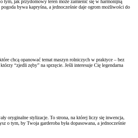
ść o tym, jak przydomowy teren może zamienić się w harmonijną
órym pogoda bywa kapryśna, a jednocześnie daje ogrom możliwości do
 które chcą opanować temat maszyn rolniczych w praktyce – bez
tórzy “zjedli zęby” na sprzęcie. Jeśli interesuje Cię legendarna
oryginalne stylizacje. To strona, na której liczy się inwencja,
rzysz o tym, by Twoja garderoba była dopasowana, a jednocześnie