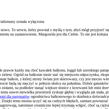
 talizmany
została wyłączona
owo. To serwis, który powstał z myślą o tym, abyś mógł przyjrzeć się 
mentu na zastanowienie, Margoseila jest dla Ciebie. To nie jest kolej
e prawie każdy ma choć kawałek balkonu, loggii lub szerokiego parap
zieleni. Ogród na balkonie może stać się miejscem odpoczynku, eksp
je balkon, z której strony świata jest skierowany, czy jest mocno wie
 paprocie będą się męczyć w pełnym słońcu na południu. Dobór gatunk
ub ziołami, na podłodze stanąć większe donice z krzewami lub mini d
emu nawet niewielka przestrzeń zyskuje głębię i wygląda jak mała, prz
rtal dla pasjonatów
ogrodnictwa balkonowego to skarbnica doświadcze
h. Dzięki temu można uczyć się na cudzych błędach, zamiast powtarzać
ię nagrzewają, natomiast ceramiczne lepiej trzymają wilgoć, choć są c