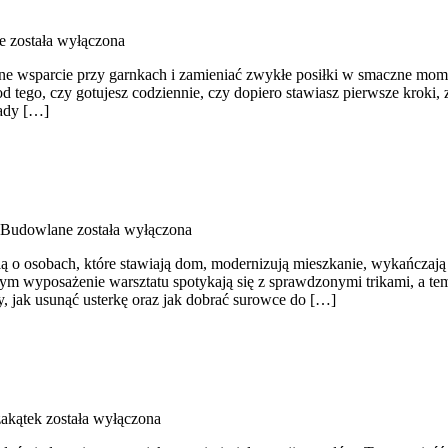
e
została wyłączona
alne wsparcie przy garnkach i zamieniać zwykłe posiłki w smaczne mome
od tego, czy gotujesz codziennie, czy dopiero stawiasz pierwsze kroki,
ady […]
y Budowlane
została wyłączona
ą o osobach, które stawiają dom, modernizują mieszkanie, wykańczają
m wyposażenie warsztatu spotykają się z sprawdzonymi trikami, a tema
, jak usunąć usterkę oraz jak dobrać surowce do […]
akątek
została wyłączona