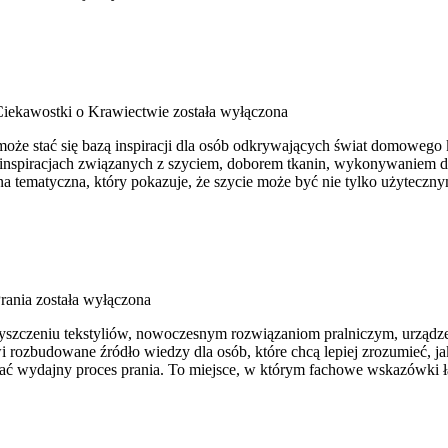
 Ciekawostki o Krawiectwie
została wyłączona
może stać się bazą inspiracji dla osób odkrywających świat domowego 
 inspiracjach związanych z szyciem, doborem tkanin, wykonywaniem d
a tematyczna, który pokazuje, że szycie może być nie tylko użyteczn
rania
została wyłączona
zyszczeniu tekstyliów, nowoczesnym rozwiązaniom pralniczym, urząd
ozbudowane źródło wiedzy dla osób, które chcą lepiej zrozumieć, jak 
ać wydajny proces prania. To miejsce, w którym fachowe wskazówki łąc