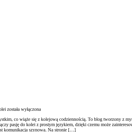
olei
została wyłączona
tkim, co wiąże się z kolejową codziennością. To blog tworzony z myślą
łączy pasję do kolei z prostym językiem, dzięki czemu może zainteres
st komunikacja szynowa. Na stronie […]