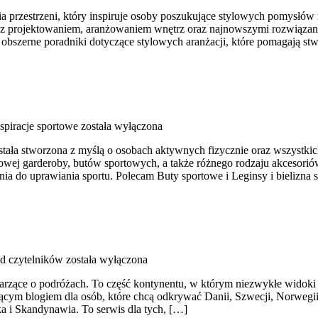
przestrzeni, który inspiruje osoby poszukujące stylowych pomysłów na
mi z projektowaniem, aranżowaniem wnętrz oraz najnowszymi rozwiązan
 obszerne poradniki dotyczące stylowych aranżacji, które pomagają st
nspiracje sportowe
została wyłączona
stała stworzona z myślą o osobach aktywnych fizycznie oraz wszystkic
ej garderoby, butów sportowych, a także różnego rodzaju akcesoriów 
 do uprawiania sportu. Polecam Buty sportowe i Leginsy i bielizna s
od czytelników
została wyłączona
marzące o podróżach. To część kontynentu, w którym niezwykłe widoki
cym blogiem dla osób, które chcą odkrywać Danii, Szwecji, Norwegii, 
 i Skandynawia. To serwis dla tych, […]