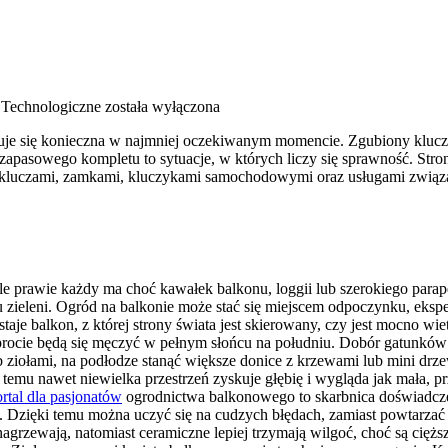
Technologiczne
została wyłączona
kazuje się konieczna w najmniej oczekiwanym momencie. Zgubiony kluc
apasowego kompletu to sytuacje, w których liczy się sprawność. Stron
ię kluczami, zamkami, kluczykami samochodowymi oraz usługami zwią
e prawie każdy ma choć kawałek balkonu, loggii lub szerokiego parap
zieleni. Ogród na balkonie może stać się miejscem odpoczynku, eksp
je balkon, z której strony świata jest skierowany, czy jest mocno wie
 paprocie będą się męczyć w pełnym słońcu na południu. Dobór gatunk
ub ziołami, na podłodze stanąć większe donice z krzewami lub mini d
emu nawet niewielka przestrzeń zyskuje głębię i wygląda jak mała, prz
rtal dla pasjonatów
ogrodnictwa balkonowego to skarbnica doświadcze
h. Dzięki temu można uczyć się na cudzych błędach, zamiast powtarzać
ię nagrzewają, natomiast ceramiczne lepiej trzymają wilgoć, choć są c