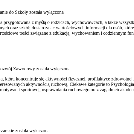
anie do Szkoły
została wyłączona
stała przygotowana z myślą o rodzicach, wychowawcach, a także wszys
ych oraz szkół, dostarczając wartościowych informacji dla osób, któ
artościowe treści związane z edukacją, wychowaniem i codziennym fu
 Rozwój Zawodowy
została wyłączona
tóra koncentruje się aktywności fizycznej, profilaktyce zdrowotnej, fiz
teresowanych aktywnością ruchową. Ciekawe kategorie to Psychologia 
tywacji sportowej, usprawniania ruchowego oraz zagadnień akademic
rzarskie
została wyłączona