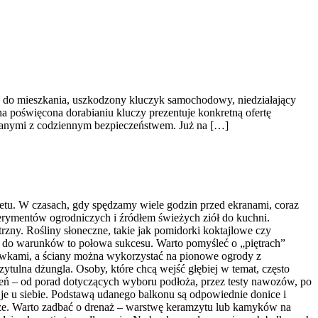
z do mieszkania, uszkodzony kluczyk samochodowy, niedziałający
a poświęcona dorabianiu kluczy prezentuje konkretną ofertę
zanymi z codziennym bezpieczeństwem. Już na […]
etu. W czasach, gdy spędzamy wiele godzin przed ekranami, coraz
erymentów ogrodniczych i źródłem świeżych ziół do kuchni.
trzny. Rośliny słoneczne, takie jak pomidorki koktajlowe czy
ów do warunków to połowa sukcesu. Warto pomyśleć o „piętrach”
rzewkami, a ściany można wykorzystać na pionowe ogrody z
ytulna dżungla. Osoby, które chcą wejść głębiej w temat, często
ń – od porad dotyczących wyboru podłoża, przez testy nawozów, po
 je u siebie. Podstawą udanego balkonu są odpowiednie donice i
ięższe. Warto zadbać o drenaż – warstwę keramzytu lub kamyków na