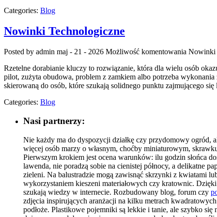
Categories:
Blog
Nowinki Technologiczne
Posted by admin
maj - 21 - 2026
Możliwość komentowania
Nowinki 
Rzetelne dorabianie kluczy to rozwiązanie, która dla wielu osób o
pilot, zużyta obudowa, problem z zamkiem albo potrzeba wykonania z
skierowaną do osób, które szukają solidnego punktu zajmującego s
Categories:
Blog
Nasi partnerzy:
Nie każdy ma do dyspozycji działkę czy przydomowy ogród, al
więcej osób marzy o własnym, choćby miniaturowym, skrawku 
Pierwszym krokiem jest ocena warunków: ilu godzin słońca dosta
lawenda, nie poradzą sobie na cienistej północy, a delikatne
zieleni. Na balustradzie mogą zawisnąć skrzynki z kwiatami l
wykorzystaniem kieszeni materiałowych czy kratownic. Dzięki t
szukają wiedzy w internecie. Rozbudowany blog, forum czy
po
zdjęcia inspirujących aranżacji na kilku metrach kwadratowyc
podłoże. Plastikowe pojemniki są lekkie i tanie, ale szybko s