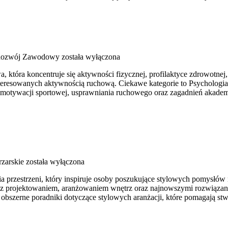
 Rozwój Zawodowy
została wyłączona
tóra koncentruje się aktywności fizycznej, profilaktyce zdrowotnej, fiz
teresowanych aktywnością ruchową. Ciekawe kategorie to Psychologia 
tywacji sportowej, usprawniania ruchowego oraz zagadnień akademic
rzarskie
została wyłączona
przestrzeni, który inspiruje osoby poszukujące stylowych pomysłów na
mi z projektowaniem, aranżowaniem wnętrz oraz najnowszymi rozwiązan
 obszerne poradniki dotyczące stylowych aranżacji, które pomagają st