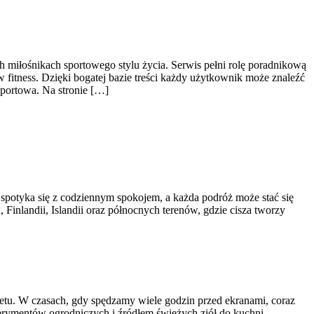
h miłośnikach sportowego stylu życia. Serwis pełni rolę poradnikową
fitness. Dzięki bogatej bazie treści każdy użytkownik może znaleźć
portowa. Na stronie […]
 spotyka się z codziennym spokojem, a każda podróż może stać się
Finlandii, Islandii oraz północnych terenów, gdzie cisza tworzy
etu. W czasach, gdy spędzamy wiele godzin przed ekranami, coraz
erymentów ogrodniczych i źródłem świeżych ziół do kuchni.