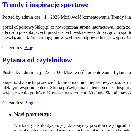
Trendy i inspiracje sportowe
Posted by admin
cze - 1 - 2026
Możliwość komentowania
Trendy i i
portal eSportowySklep.pl to nowoczesna strona internetowa, która zo
dla osób poszukujących praktycznych wskazówek dotyczących sportow
rozwiązania, które pomogą mu w wyborze odpowiedniego wyposażenia
Categories:
Blog
Pytania od czytelników
Posted by admin
maj - 23 - 2026
Możliwość komentowania
Pytania 
kraje nordyckie to przestrzeń, które coraz mocniej zachwyca osoby 
pięknym wspomnieniem. Strona poświęcona tej tematyce jest inspirują
wyjątkowe tło podróży. Nowości na stronie to Kuchnia Skandynawska
Categories:
Blog
Nasi partnerzy:
Nie każdy ma do dyspozycji działkę czy przydomowy ogród, al
więcej osób marzy o własnym, choćby miniaturowym, skrawku 