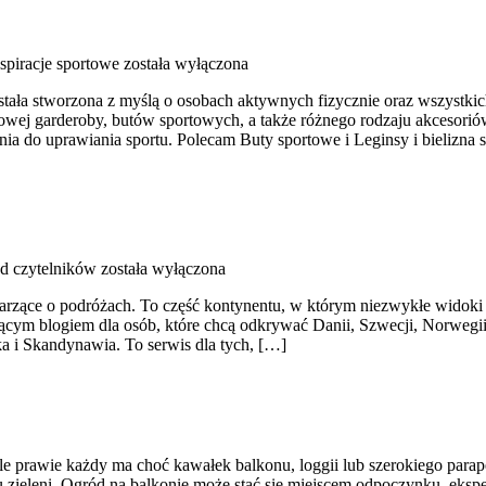
nspiracje sportowe
została wyłączona
stała stworzona z myślą o osobach aktywnych fizycznie oraz wszystkic
ej garderoby, butów sportowych, a także różnego rodzaju akcesoriów 
 do uprawiania sportu. Polecam Buty sportowe i Leginsy i bielizna s
od czytelników
została wyłączona
marzące o podróżach. To część kontynentu, w którym niezwykłe widoki
cym blogiem dla osób, które chcą odkrywać Danii, Szwecji, Norwegii, 
 i Skandynawia. To serwis dla tych, […]
e prawie każdy ma choć kawałek balkonu, loggii lub szerokiego parap
zieleni. Ogród na balkonie może stać się miejscem odpoczynku, eksp