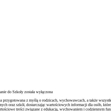
anie do Szkoły
została wyłączona
stała przygotowana z myślą o rodzicach, wychowawcach, a także wszys
ych oraz szkół, dostarczając wartościowych informacji dla osób, któ
artościowe treści związane z edukacją, wychowaniem i codziennym fu