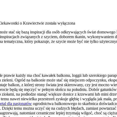
 Ciekawostki o Krawiectwie
została wyłączona
może stać się bazą inspiracji dla osób odkrywających świat domowego 
 inspiracjach związanych z szyciem, doborem tkanin, wykonywaniem d
a tematyczna, który pokazuje, że szycie może być nie tylko użyteczn
e prawie każdy ma choć kawałek balkonu, loggii lub szerokiego parap
zieleni. Ogród na balkonie może stać się miejscem odpoczynku, eksp
je balkon, z której strony świata jest skierowany, czy jest mocno wie
 paprocie będą się męczyć w pełnym słońcu na południu. Dobór gatunk
ub ziołami, na podłodze stanąć większe donice z krzewami lub mini d
emu nawet niewielka przestrzeń zyskuje głębię i wygląda jak mała, prz
rtal dla pasjonatów
ogrodnictwa balkonowego to skarbnica doświadcze
h. Dzięki temu można uczyć się na cudzych błędach, zamiast powtarzać
ię nagrzewają, natomiast ceramiczne lepiej trzymają wilgoć, choć są c