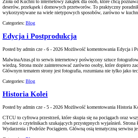
Zioła od Kuchni to internetowy zakątek dla osób, które chcą poznaw
deserów, przekąsek i domowych przetworów. To praktyczny poradnik, 
wykorzystywane na wiele nietypowych sposobów, zarówno w kuchni t
Categories:
Blog
Edycja i Postprodukcja
Posted by admin
cze - 6 - 2026
Możliwość komentowania
Edycja i P
MalwinaAtras.pl to serwis internetowy poświęcony sztuce fotografowa
wiedzą. Strona może zainteresować zarówno osoby, które dopiero zaczyn
Głównym tematem strony jest fotografia, rozumiana nie tylko jako t
Categories:
Blog
Historia Kolei
Posted by admin
cze - 5 - 2026
Możliwość komentowania
Historia K
CTCU to cyfrowa przestrzeń, które skupia się na pociągach oraz wszys
również o czytelnikach szukających przystępnych wyjaśnień. Strona 
Wydarzenia i Podróże Pociągiem. Główną osią tematyczną serwisu je