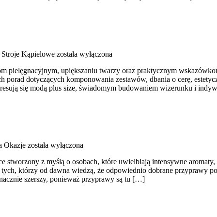
i Stroje Kąpielowe
została wyłączona
m pielęgnacyjnym, upiększaniu twarzy oraz praktycznym wskazówkom 
nych porad dotyczących komponowania zestawów, dbania o cerę, estety
nteresują się modą plus size, świadomym budowaniem wizerunku i ind
a Okazje
została wyłączona
sce stworzony z myślą o osobach, które uwielbiają intensywne aromaty, n
 tych, którzy od dawna wiedzą, że odpowiednio dobrane przyprawy pot
 znacznie szerszy, ponieważ przyprawy są tu […]