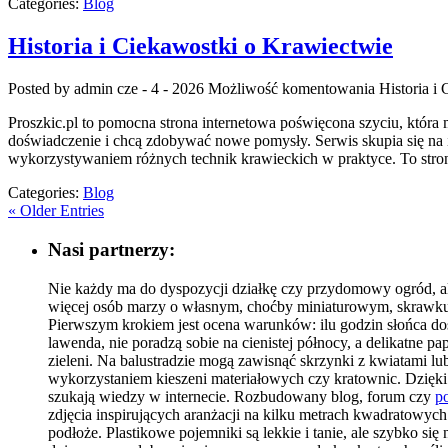
Categories:
Blog
Historia i Ciekawostki o Krawiectwie
Posted by admin
cze - 4 - 2026
Możliwość komentowania
Historia i
Proszkic.pl to pomocna strona internetowa poświęcona szyciu, która 
doświadczenie i chcą zdobywać nowe pomysły. Serwis skupia się na
wykorzystywaniem różnych technik krawieckich w praktyce. To stron
Categories:
Blog
« Older Entries
Nasi partnerzy:
Nie każdy ma do dyspozycji działkę czy przydomowy ogród, al
więcej osób marzy o własnym, choćby miniaturowym, skrawku 
Pierwszym krokiem jest ocena warunków: ilu godzin słońca dosta
lawenda, nie poradzą sobie na cienistej północy, a delikatne
zieleni. Na balustradzie mogą zawisnąć skrzynki z kwiatami l
wykorzystaniem kieszeni materiałowych czy kratownic. Dzięki t
szukają wiedzy w internecie. Rozbudowany blog, forum czy
po
zdjęcia inspirujących aranżacji na kilku metrach kwadratowyc
podłoże. Plastikowe pojemniki są lekkie i tanie, ale szybko s