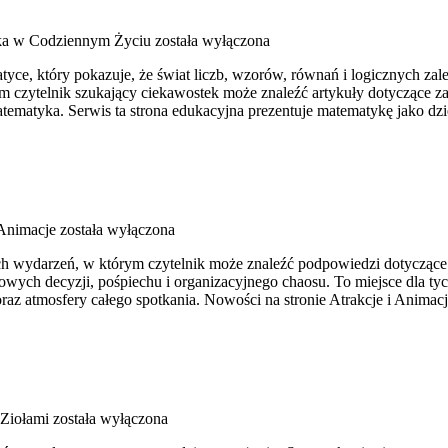
a w Codziennym Życiu
została wyłączona
ce, który pokazuje, że świat liczb, wzorów, równań i logicznych zale
rym czytelnik szukający ciekawostek może znaleźć artykuły dotyczące
tyka. Serwis ta strona edukacyjna prezentuje matematykę jako dzied
 Animacje
została wyłączona
h wydarzeń, w którym czytelnik może znaleźć podpowiedzi dotyczące 
wych decyzji, pośpiechu i organizacyjnego chaosu. To miejsce dla 
oraz atmosfery całego spotkania. Nowości na stronie Atrakcje i Animac
 Ziołami
została wyłączona