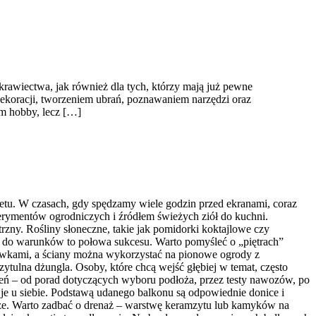
krawiectwa, jak również dla tych, którzy mają już pewne
ekoracji, tworzeniem ubrań, poznawaniem narzędzi oraz
ym hobby, lecz […]
etu. W czasach, gdy spędzamy wiele godzin przed ekranami, coraz
erymentów ogrodniczych i źródłem świeżych ziół do kuchni.
trzny. Rośliny słoneczne, takie jak pomidorki koktajlowe czy
ów do warunków to połowa sukcesu. Warto pomyśleć o „piętrach”
rzewkami, a ściany można wykorzystać na pionowe ogrody z
ytulna dżungla. Osoby, które chcą wejść głębiej w temat, często
ń – od porad dotyczących wyboru podłoża, przez testy nawozów, po
 je u siebie. Podstawą udanego balkonu są odpowiednie donice i
ięższe. Warto zadbać o drenaż – warstwę keramzytu lub kamyków na