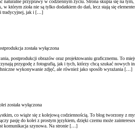
ać naturalne przyprawy w codziennym życiu. Strona skupia się na tym
w którym zioła nie są tylko dodatkiem do dań, lecz stają się element
radycyjnej, jak i […]
ostprodukcja
została wyłączona
nia, postprodukcji obrazów oraz projektowaniu graficznemu. To miejsc
ają przygodę z fotografią, jak i tych, którzy chcą szukać nowych inspir
echniczne wykonywanie zdjęć, ale również jako sposób wyrażania […]
olei
została wyłączona
tkim, co wiąże się z kolejową codziennością. To blog tworzony z myślą
łączy pasję do kolei z prostym językiem, dzięki czemu może zainteres
st komunikacja szynowa. Na stronie […]