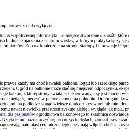
komputerowy
została wyłączona
 ducha współczesnej informatyki. To miejsce stworzone dla osób, któ
su buduje skojarzenia z centrum wiedzy, w którym praktyka łączy się
ch odbiorców. Zobacz koniecznie na stronie Startupy i innowacje i O
e prawie każdy ma choć kawałek balkonu, loggii lub szerokiego parap
zieleni. Ogród na balkonie może stać się miejscem odpoczynku, eksp
je balkon, z której strony świata jest skierowany, czy jest mocno wie
 paprocie będą się męczyć w pełnym słońcu na południu. Dobór gatunk
ub ziołami, na podłodze stanąć większe donice z krzewami lub mini d
emu nawet niewielka przestrzeń zyskuje głębię i wygląda jak mała, prz
rtal dla pasjonatów
ogrodnictwa balkonowego to skarbnica doświadcze
h. Dzięki temu można uczyć się na cudzych błędach, zamiast powtarzać
ię nagrzewają, natomiast ceramiczne lepiej trzymają wilgoć, choć są c