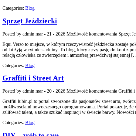
Categories:
Blog
Sprzęt Jeździecki
Posted by admin
mar - 21 - 2026
Możliwość komentowania
Sprzęt Je
Equi Verso to miejsce, w którym rzeczywistość jeździecka zostaje po
od lat żyją w rytmie stadniny. To blog, który łączy pasję do koni z
relacją człowieka ze zwierzęciem i atmosferą prawdziwej stajennej [
Categories:
Blog
Graffiti i Street Art
Posted by admin
mar - 20 - 2026
Możliwość komentowania
Graffiti i
Graffiti-lubin.pl to portal stworzone dla pasjonatów street artu, twór
możliwościami nowoczesnego oprogramowania. Portal pokazuje, że wyo
szlifować talent, a także szukać inspiracji w świecie barwy. Nowości n
Categories:
Blog
DIY – zrób to sam