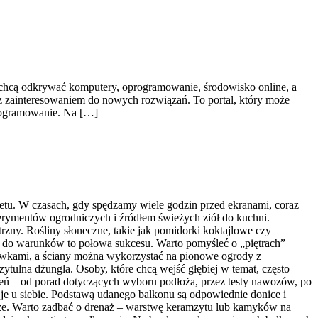
re chcą odkrywać komputery, oprogramowanie, środowisko online, a
 z zainteresowaniem do nowych rozwiązań. To portal, który może
programowanie. Na […]
etu. W czasach, gdy spędzamy wiele godzin przed ekranami, coraz
erymentów ogrodniczych i źródłem świeżych ziół do kuchni.
trzny. Rośliny słoneczne, takie jak pomidorki koktajlowe czy
ów do warunków to połowa sukcesu. Warto pomyśleć o „piętrach”
rzewkami, a ściany można wykorzystać na pionowe ogrody z
ytulna dżungla. Osoby, które chcą wejść głębiej w temat, często
ń – od porad dotyczących wyboru podłoża, przez testy nawozów, po
 je u siebie. Podstawą udanego balkonu są odpowiednie donice i
ięższe. Warto zadbać o drenaż – warstwę keramzytu lub kamyków na