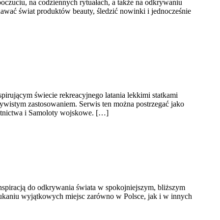
oczuciu, na codziennych rytuałach, a także na odkrywaniu
nawać świat produktów beauty, śledzić nowinki i jednocześnie
spirującym świecie rekreacyjnego latania lekkimi statkami
czywistym zastosowaniem. Serwis ten można postrzegać jako
lotnictwa i Samoloty wojskowe. […]
 inspiracją do odkrywania świata w spokojniejszym, bliższym
ukaniu wyjątkowych miejsc zarówno w Polsce, jak i w innych