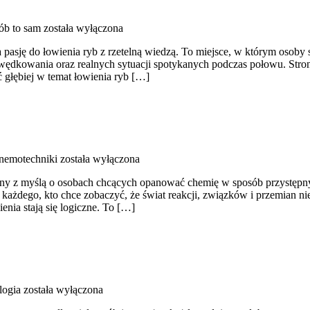
ób to sam
została wyłączona
pasję do łowienia ryb z rzetelną wiedzą. To miejsce, w którym osoby
ędkowania oraz realnych sytuacji spotykanych podczas połowu. Strona
 głębiej w temat łowienia ryb […]
Mnemotechniki
została wyłączona
ny z myślą o osobach chcących opanować chemię w sposób przystępny, 
a każdego, kto chce zobaczyć, że świat reakcji, związków i przemian ni
enia stają się logiczne. To […]
logia
została wyłączona