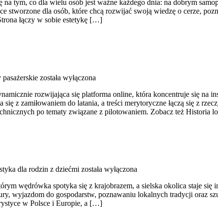
ę na tym, co dla wielu osób jest ważne każdego dnia: na dobrym samop
ce stworzone dla osób, które chcą rozwijać swoją wiedzę o cerze, poz
trona łączy w sobie estetykę […]
 pasażerskie
została wyłączona
micznie rozwijająca się platforma online, która koncentruje się na in
się z zamiłowaniem do latania, a treści merytoryczne łączą się z rze
echnicznych po tematy związane z pilotowaniem. Zobacz też Historia 
tyka dla rodzin z dziećmi
została wyłączona
tórym wędrówka spotyka się z krajobrazem, a sielska okolica staje się
ry, wyjazdom do gospodarstw, poznawaniu lokalnych tradycji oraz sz
rystyce w Polsce i Europie, a […]