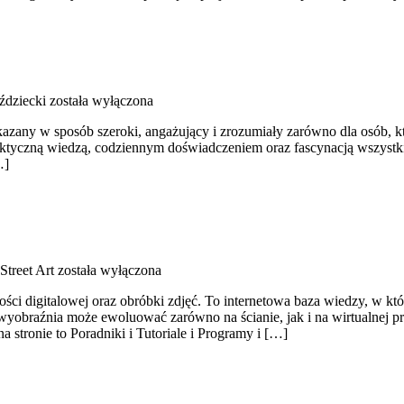
ździecki
została wyłączona
kazany w sposób szeroki, angażujący i zrozumiały zarówno dla osób, kt
 praktyczną wiedzą, codziennym doświadczeniem oraz fascynacją wszystk
…]
 Street Art
została wyłączona
czości digitalowej oraz obróbki zdjęć. To internetowa baza wiedzy, w któ
braźnia może ewoluować zarówno na ścianie, jak i na wirtualnej prze
a stronie to Poradniki i Tutoriale i Programy i […]