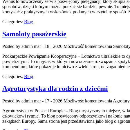
Wenus to nowoczesny serwis poświęcony pielęgnacji, który skupia si
sposobów, dzięki którym można poczuć się bardziej pewnie. To miejs
korzystać z praktycznych wskazówek podanych w czytelny sposób. S
Categories:
Blog
Samoloty pasażerskie
Posted by admin
mar - 18 - 2026
Możliwość komentowania
Samoloty
Podkarpackie Powiązanie Kooperacyjne – Lotnictwo ultralekkie to dyna
powietrznymi. To miejsce, w którym nowoczesne rozwiązania spotyka 
kompendium, które pokazuje lotnictwo z wielu stron, od zagadnień t
Categories:
Blog
Agroturystyka dla rodzin z dziećmi
Posted by admin
mar - 17 - 2026
Możliwość komentowania
Agroturys
Agroturystyka w Polsce i Europie – Blog turystyczny to miejsce, w k
człowiekowi rytmie. To blog poświęcony odpoczynkowi na łonie natu
zakątkach Europy. Sama strona jest przedstawiona jako blog o agrotu