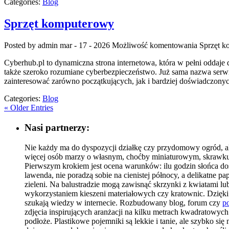
Categories:
Blog
Sprzęt komputerowy
Posted by admin
mar - 17 - 2026
Możliwość komentowania
Sprzęt 
Cyberhub.pl to dynamiczna strona internetowa, która w pełni oddaje
także szeroko rozumiane cyberbezpieczeństwo. Już sama nazwa serwi
zainteresować zarówno początkujących, jak i bardziej doświadczony
Categories:
Blog
« Older Entries
Nasi partnerzy:
Nie każdy ma do dyspozycji działkę czy przydomowy ogród, al
więcej osób marzy o własnym, choćby miniaturowym, skrawku 
Pierwszym krokiem jest ocena warunków: ilu godzin słońca dosta
lawenda, nie poradzą sobie na cienistej północy, a delikatne
zieleni. Na balustradzie mogą zawisnąć skrzynki z kwiatami l
wykorzystaniem kieszeni materiałowych czy kratownic. Dzięki t
szukają wiedzy w internecie. Rozbudowany blog, forum czy
po
zdjęcia inspirujących aranżacji na kilku metrach kwadratowyc
podłoże. Plastikowe pojemniki są lekkie i tanie, ale szybko s