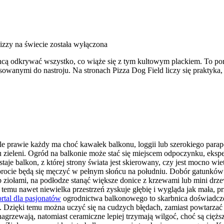
izzy na świecie
została wyłączona
hcą odkrywać wszystko, co wiąże się z tym kultowym plackiem. To portal
anymi do nastroju. Na stronach Pizza Dog Field liczy się praktyka, cz
e prawie każdy ma choć kawałek balkonu, loggii lub szerokiego parap
zieleni. Ogród na balkonie może stać się miejscem odpoczynku, eksp
je balkon, z której strony świata jest skierowany, czy jest mocno wie
 paprocie będą się męczyć w pełnym słońcu na południu. Dobór gatunk
ub ziołami, na podłodze stanąć większe donice z krzewami lub mini d
emu nawet niewielka przestrzeń zyskuje głębię i wygląda jak mała, prz
rtal dla pasjonatów
ogrodnictwa balkonowego to skarbnica doświadcze
h. Dzięki temu można uczyć się na cudzych błędach, zamiast powtarzać
ię nagrzewają, natomiast ceramiczne lepiej trzymają wilgoć, choć są c