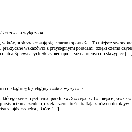
dżet
została wyłączona
 którym skrzypce stają się centrum opowieści. To miejsce stworzone d
y praktyczne wskazówki z przystępnymi poradami, dzięki czemu czyte
a. Idea Śpiewających Skrzypiec opiera się na miłości do skrzypiec […
 i dialog międzyreligijny
została wyłączona
, którego sercem jest temat parafii św. Szczepana. To miejsce powstało
 prostym tłumaczeniem, dzięki czemu treści trafiają zarówno do aktywny
isu znajdziesz teksty, które […]