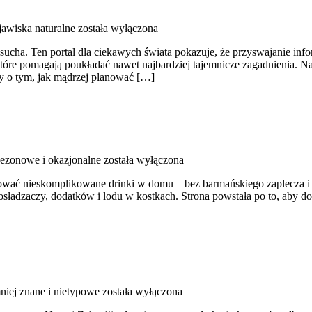
jawiska naturalne
została wyłączona
 sucha. Ten portal dla ciekawych świata pokazuje, że przyswajanie inf
 które pomagają poukładać nawet najbardziej tajemnicze zagadnienia. Na 
ały o tym, jak mądrzej planować […]
sezonowe i okazjonalne
została wyłączona
otować nieskomplikowane drinki w domu – bez barmańskiego zaplecza i
, dosładzaczy, dodatków i lodu w kostkach. Strona powstała po to, ab
niej znane i nietypowe
została wyłączona