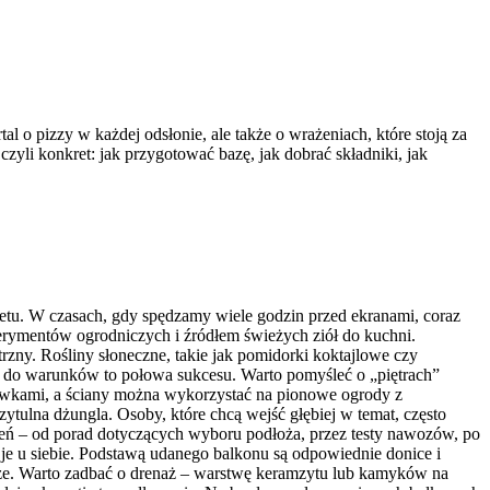
 o pizzy w każdej odsłonie, ale także o wrażeniach, które stoją za
yli konkret: jak przygotować bazę, jak dobrać składniki, jak
etu. W czasach, gdy spędzamy wiele godzin przed ekranami, coraz
erymentów ogrodniczych i źródłem świeżych ziół do kuchni.
trzny. Rośliny słoneczne, takie jak pomidorki koktajlowe czy
ów do warunków to połowa sukcesu. Warto pomyśleć o „piętrach”
rzewkami, a ściany można wykorzystać na pionowe ogrody z
ytulna dżungla. Osoby, które chcą wejść głębiej w temat, często
ń – od porad dotyczących wyboru podłoża, przez testy nawozów, po
 je u siebie. Podstawą udanego balkonu są odpowiednie donice i
ięższe. Warto zadbać o drenaż – warstwę keramzytu lub kamyków na