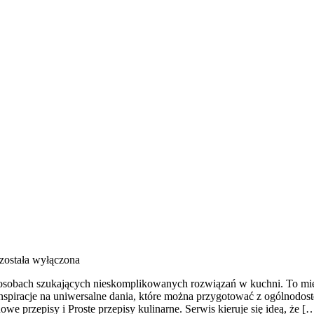
została wyłączona
o osobach szukających nieskomplikowanych rozwiązań w kuchni. To mie
nspiracje na uniwersalne dania, które można przygotować z ogólnodos
e przepisy i Proste przepisy kulinarne. Serwis kieruje się ideą, że [