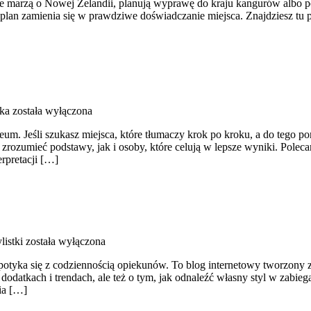
e marzą o Nowej Zelandii, planują wyprawę do kraju kangurów albo po 
y plan zamienia się w prawdziwe doświadczanie miejsca. Znajdziesz tu 
ka
została wyłączona
eum. Jeśli szukasz miejsca, które tłumaczy krok po kroku, a do tego
zrozumieć podstawy, jak i osoby, które celują w lepsze wyniki. Poleca
erpretacji […]
listki
została wyłączona
otyka się z codziennością opiekunów. To blog internetowy tworzony z m
, dodatkach i trendach, ale też o tym, jak odnaleźć własny styl w zabie
nia […]