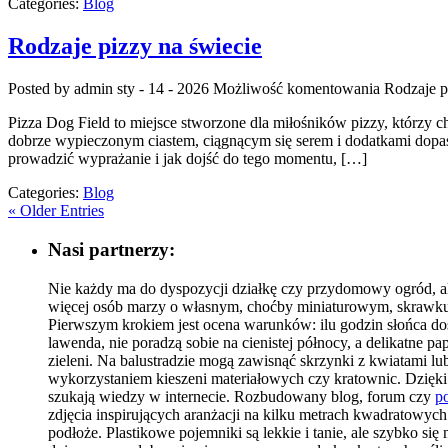
Categories:
Blog
Rodzaje pizzy na świecie
Posted by admin
sty - 14 - 2026
Możliwość komentowania
Rodzaje p
Pizza Dog Field to miejsce stworzone dla miłośników pizzy, którzy c
dobrze wypieczonym ciastem, ciągnącym się serem i dodatkami dopasow
prowadzić wyprażanie i jak dojść do tego momentu, […]
Categories:
Blog
« Older Entries
Nasi partnerzy:
Nie każdy ma do dyspozycji działkę czy przydomowy ogród, al
więcej osób marzy o własnym, choćby miniaturowym, skrawku 
Pierwszym krokiem jest ocena warunków: ilu godzin słońca dosta
lawenda, nie poradzą sobie na cienistej północy, a delikatne
zieleni. Na balustradzie mogą zawisnąć skrzynki z kwiatami l
wykorzystaniem kieszeni materiałowych czy kratownic. Dzięki t
szukają wiedzy w internecie. Rozbudowany blog, forum czy
po
zdjęcia inspirujących aranżacji na kilku metrach kwadratowyc
podłoże. Plastikowe pojemniki są lekkie i tanie, ale szybko s