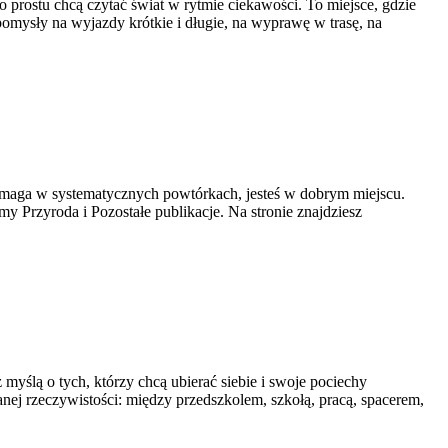
prostu chcą czytać świat w rytmie ciekawości. To miejsce, gdzie
pomysły na wyjazdy krótkie i długie, na wyprawę w trasę, na
 pomaga w systematycznych powtórkach, jesteś w dobrym miejscu.
my Przyroda i Pozostałe publikacje. Na stronie znajdziesz
yślą o tych, którzy chcą ubierać siebie i swoje pociechy
ganej rzeczywistości: między przedszkolem, szkołą, pracą, spacerem,