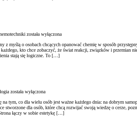
Mnemotechniki
została wyłączona
ny z myślą o osobach chcących opanować chemię w sposób przystępny, 
a każdego, kto chce zobaczyć, że świat reakcji, związków i przemian ni
enia stają się logiczne. To […]
logia
została wyłączona
ę na tym, co dla wielu osób jest ważne każdego dnia: na dobrym samop
ce stworzone dla osób, które chcą rozwijać swoją wiedzę o cerze, poz
trona łączy w sobie estetykę […]