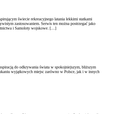
spirującym świecie rekreacyjnego latania lekkimi statkami
czywistym zastosowaniem. Serwis ten można postrzegać jako
lotnictwa i Samoloty wojskowe. […]
 inspiracją do odkrywania świata w spokojniejszym, bliższym
ukaniu wyjątkowych miejsc zarówno w Polsce, jak i w innych