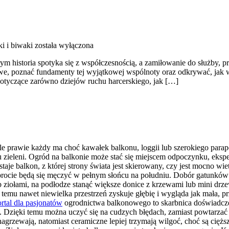
 i biwaki
została wyłączona
ym historia spotyka się z współczesnością, a zamiłowanie do służby, 
owe, poznać fundamenty tej wyjątkowej wspólnoty oraz odkrywać, jak w
 dotyczące zarówno dziejów ruchu harcerskiego, jak […]
e prawie każdy ma choć kawałek balkonu, loggii lub szerokiego parap
zieleni. Ogród na balkonie może stać się miejscem odpoczynku, eksp
je balkon, z której strony świata jest skierowany, czy jest mocno wie
 paprocie będą się męczyć w pełnym słońcu na południu. Dobór gatunk
ub ziołami, na podłodze stanąć większe donice z krzewami lub mini d
emu nawet niewielka przestrzeń zyskuje głębię i wygląda jak mała, prz
rtal dla pasjonatów
ogrodnictwa balkonowego to skarbnica doświadcze
h. Dzięki temu można uczyć się na cudzych błędach, zamiast powtarzać
ię nagrzewają, natomiast ceramiczne lepiej trzymają wilgoć, choć są c