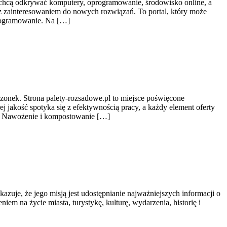
re chcą odkrywać komputery, oprogramowanie, środowisko online, a
 z zainteresowaniem do nowych rozwiązań. To portal, który może
programowanie. Na […]
dzonek. Strona palety-rozsadowe.pl to miejsce poświęcone
 jakość spotyka się z efektywnością pracy, a każdy element oferty
to Nawożenie i kompostowanie […]
azuje, że jego misją jest udostępnianie najważniejszych informacji o
iem na życie miasta, turystykę, kulturę, wydarzenia, historię i