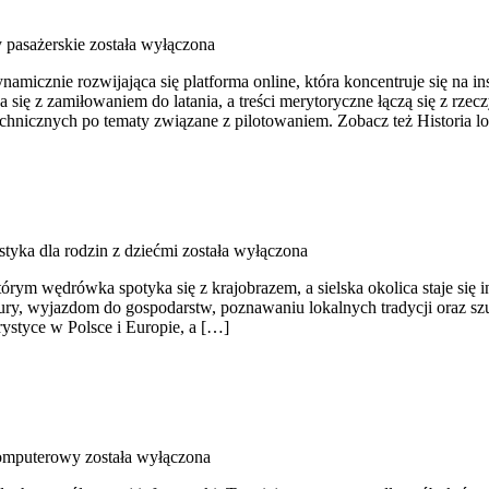
 pasażerskie
została wyłączona
micznie rozwijająca się platforma online, która koncentruje się na in
się z zamiłowaniem do latania, a treści merytoryczne łączą się z rze
echnicznych po tematy związane z pilotowaniem. Zobacz też Historia 
tyka dla rodzin z dziećmi
została wyłączona
tórym wędrówka spotyka się z krajobrazem, a sielska okolica staje się
ry, wyjazdom do gospodarstw, poznawaniu lokalnych tradycji oraz sz
rystyce w Polsce i Europie, a […]
komputerowy
została wyłączona