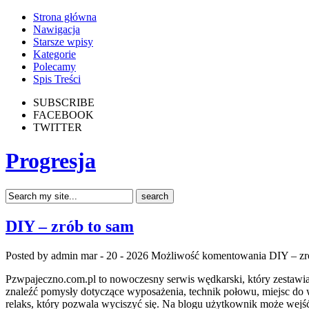
Strona główna
Nawigacja
Starsze wpisy
Kategorie
Polecamy
Spis Treści
SUBSCRIBE
FACEBOOK
TWITTER
Progresja
DIY – zrób to sam
Posted by admin
mar - 20 - 2026
Możliwość komentowania
DIY – zr
Pzwpajeczno.com.pl to nowoczesny serwis wędkarski, który zestawia 
znaleźć pomysły dotyczące wyposażenia, technik połowu, miejsc do w
relaks, który pozwala wyciszyć się. Na blogu użytkownik może wejść