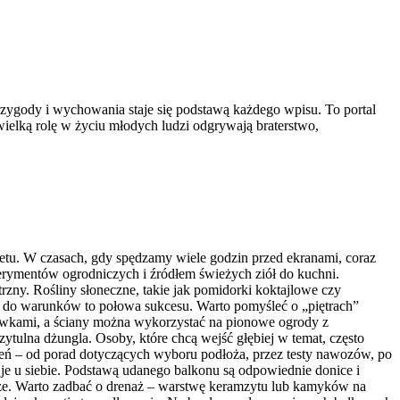
przygody i wychowania staje się podstawą każdego wpisu. To portal
ielką rolę w życiu młodych ludzi odgrywają braterstwo,
etu. W czasach, gdy spędzamy wiele godzin przed ekranami, coraz
erymentów ogrodniczych i źródłem świeżych ziół do kuchni.
trzny. Rośliny słoneczne, takie jak pomidorki koktajlowe czy
ów do warunków to połowa sukcesu. Warto pomyśleć o „piętrach”
rzewkami, a ściany można wykorzystać na pionowe ogrody z
ytulna dżungla. Osoby, które chcą wejść głębiej w temat, często
ń – od porad dotyczących wyboru podłoża, przez testy nawozów, po
 je u siebie. Podstawą udanego balkonu są odpowiednie donice i
ięższe. Warto zadbać o drenaż – warstwę keramzytu lub kamyków na