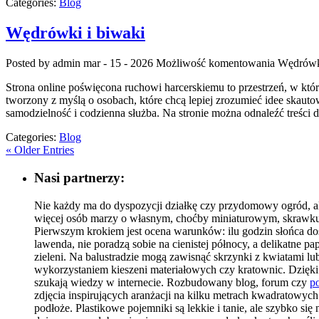
Categories:
Blog
Wędrówki i biwaki
Posted by admin
mar - 15 - 2026
Możliwość komentowania
Wędrówki
Strona online poświęcona ruchowi harcerskiemu to przestrzeń, w któr
tworzony z myślą o osobach, które chcą lepiej zrozumieć idee skaut
samodzielność i codzienna służba. Na stronie można odnaleźć treści
Categories:
Blog
« Older Entries
Nasi partnerzy:
Nie każdy ma do dyspozycji działkę czy przydomowy ogród, al
więcej osób marzy o własnym, choćby miniaturowym, skrawku 
Pierwszym krokiem jest ocena warunków: ilu godzin słońca dosta
lawenda, nie poradzą sobie na cienistej północy, a delikatne
zieleni. Na balustradzie mogą zawisnąć skrzynki z kwiatami l
wykorzystaniem kieszeni materiałowych czy kratownic. Dzięki t
szukają wiedzy w internecie. Rozbudowany blog, forum czy
po
zdjęcia inspirujących aranżacji na kilku metrach kwadratowyc
podłoże. Plastikowe pojemniki są lekkie i tanie, ale szybko s