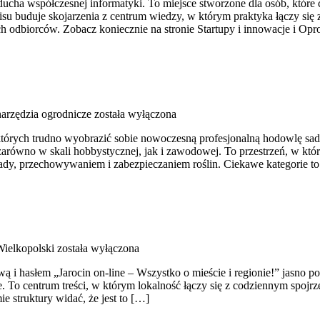
 ducha współczesnej informatyki. To miejsce stworzone dla osób, któ
su buduje skojarzenia z centrum wiedzy, w którym praktyka łączy się
ch odbiorców. Zobacz koniecznie na stronie Startupy i innowacje i O
narzędzia ogrodnicze
została wyłączona
ez których trudno wyobrazić sobie nowoczesną profesjonalną hodowlę sa
ówno w skali hobbystycznej, jak i zawodowej. To przestrzeń, w której
ady, przechowywaniem i zabezpieczaniem roślin. Ciekawe kategorie 
ielkopolski
została wyłączona
 i hasłem „Jarocin on-line – Wszystko o mieście i regionie!” jasno pok
. To centrum treści, w którym lokalność łączy się z codziennym spojrzen
 struktury widać, że jest to […]