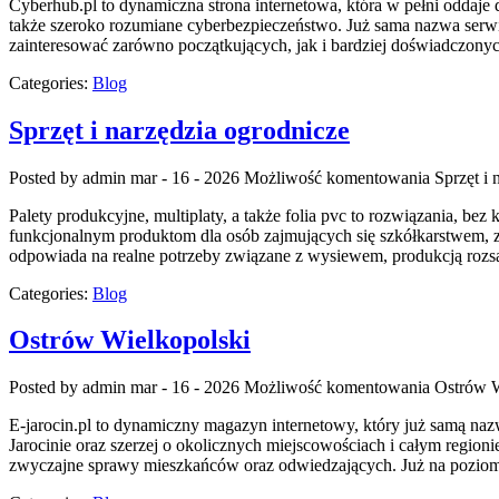
Cyberhub.pl to dynamiczna strona internetowa, która w pełni oddaje
także szeroko rozumiane cyberbezpieczeństwo. Już sama nazwa serwi
zainteresować zarówno początkujących, jak i bardziej doświadczony
Categories:
Blog
Sprzęt i narzędzia ogrodnicze
Posted by admin
mar - 16 - 2026
Możliwość komentowania
Sprzęt i 
Palety produkcyjne, multiplaty, a także folia pvc to rozwiązania, b
funkcjonalnym produktom dla osób zajmujących się szkółkarstwem, zar
odpowiada na realne potrzeby związane z wysiewem, produkcją rozs
Categories:
Blog
Ostrów Wielkopolski
Posted by admin
mar - 16 - 2026
Możliwość komentowania
Ostrów W
E-jarocin.pl to dynamiczny magazyn internetowy, który już samą nazwą
Jarocinie oraz szerzej o okolicznych miejscowościach i całym regionie
zwyczajne sprawy mieszkańców oraz odwiedzających. Już na poziomie